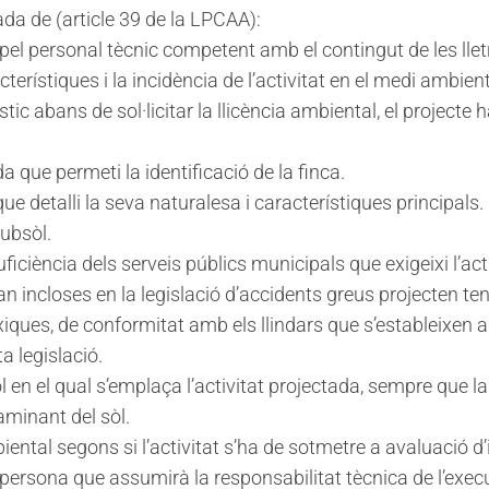
ada de (article 39 de la LPCAA):
l personal tècnic competent amb el contingut de les lletres
terístiques i la incidència de l’activitat en el medi ambient
ístic abans de sol·licitar la llicència ambiental, el projec
a que permeti la identificació de la finca.
que detalli la seva naturalesa i característiques principals.
subsòl.
ficiència dels serveis públics municipals que exigeixi l’acti
stan incloses en la legislació d’accidents greus projecten t
ques, de conformitat amb els llindars que s’estableixen a 
 legislació.
l en el qual s’emplaça l’activitat projectada, sempre que l
minant del sòl.
tal segons si l’activitat s’ha de sotmetre a avaluació d’
ersona que assumirà la responsabilitat tècnica de l’execuci