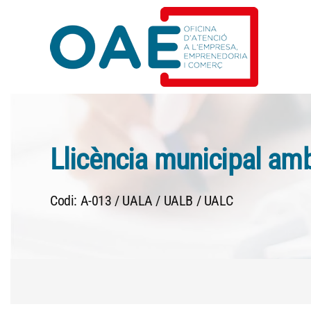
Skip to main content
Llicència municipal amb
Codi: A-013 / UALA / UALB / UALC