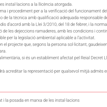
les instal·lacions a la llicència atorgada.
tema i procediment per a la verificació del funcionament del
c o de la tècnica amb qualificació adequada responsable de
 d’acord amb la Llei 3/2010, del 18 de febrer, i la normat
tió de les dejeccions ramaderes, amb les condicions i cont
e per la legislació ambiental aplicable a l’activitat.
n el projecte que, segons la persona sol·licitant, gaudeixen
ara.
limentària, si és un establiment afectat pel Reial Decret L
rà acreditar la representació per qualsevol mitjà admès e
at i la posada en marxa de les instal·lacions