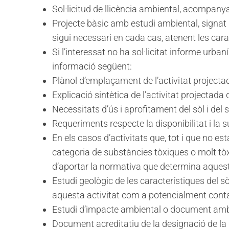
Sol·licitud de llicència ambiental, acompany
Projecte bàsic amb estudi ambiental, signat pe
sigui necessari en cada cas, atenent les carac
Si l’interessat no ha sol·licitat informe urban
informació següent:
Plànol d’emplaçament de l’activitat projectad
Explicació sintètica de l’activitat projectada 
Necessitats d’ús i aprofitament del sòl i del 
Requeriments respecte la disponibilitat i la su
En els casos d’activitats que, tot i que no e
categoria de substàncies tòxiques o molt tòxi
d’aportar la normativa que determina aquesta
Estudi geològic de les característiques del sò
aquesta activitat com a potencialment conta
Estudi d’impacte ambiental o document ambien
Document acreditatiu de la designació de la p